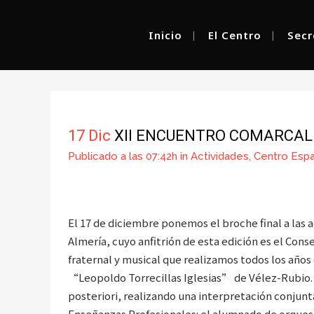
Inicio
El Centro
Secr
XII ENCUENT
17 Dic
XII ENCUENTRO COMARCAL
Publicado a las 07:42h
in
Actividades
,
Centro Espa
El 17 de diciembre ponemos el broche final a las
Almería, cuyo anfitrión de esta edición es el Con
fraternal y musical que realizamos todos los año
“Leopoldo Torrecillas Iglesias” de Vélez-Rubio. E
posteriori, realizando una interpretación conjunt
Enseñanzas Profesionales: el alumnado de orquest