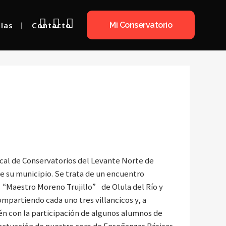
olas
Contacto
Mi Conservatorio
NSERVATORIOS
rcal de Conservatorios del Levante Norte de
de su municipio. Se trata de un encuentro
 “Maestro Moreno Trujillo” de Olula del Río y
mpartiendo cada uno tres villancicos y, a
ién con la participación de algunos alumnos de
actuación de nuestro coro de Enseñanzas Básicas.