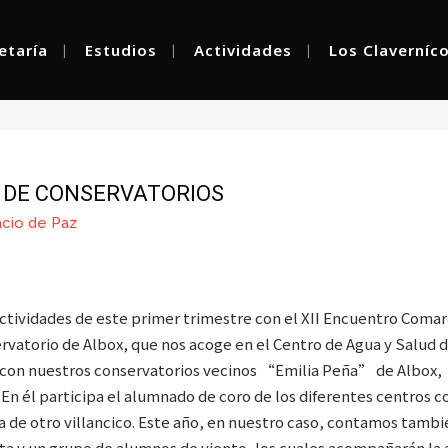
etaría
Estudios
Actividades
Los Claverníc
RO COMARCAL DE CO
 DE CONSERVATORIOS
cio de Paz
 actividades de este primer trimestre con el XII Encuentro Coma
servatorio de Albox, que nos acoge en el Centro de Agua y Salud 
s con nuestros conservatorios vecinos “Emilia Peña” de Albox,
n él participa el alumnado de coro de los diferentes centros co
a de otro villancico. Este año, en nuestro caso, contamos tamb
a y un grupo de alumnos de viento, los cuales acompañarán la 