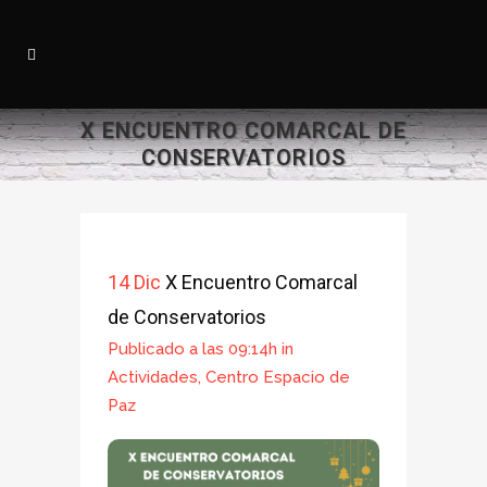
X ENCUENTRO COMARCAL DE
CONSERVATORIOS
14 Dic
X Encuentro Comarcal
de Conservatorios
Publicado a las 09:14h
in
Actividades
,
Centro Espacio de
Paz