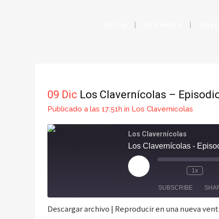
Inicio
El Centro
Secr
LOS CLAVERNÍC
09 Dic
Los Clavernícolas – Episodio
Publicado a las 17:51h
in
Los Clavernícolas
Los Clavernícolas
Los Clavernícolas - Episo
Play
1x
Mute/Unmute
Rewind
Fa
Episode
Episode
10
Fo
SUBSCRIBE
SHA
Seconds
30
se
Descargar archivo
|
Reproducir en una nueva ven
SHARE
Apple Podcasts