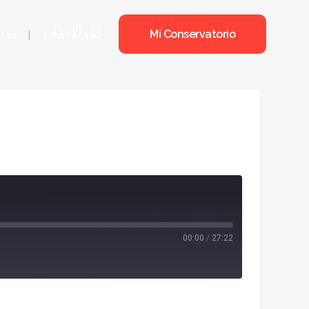
olas
Contacto
Mi Conservatorio
 SANTA CECILIA
00:00
/
27:22
Spotify