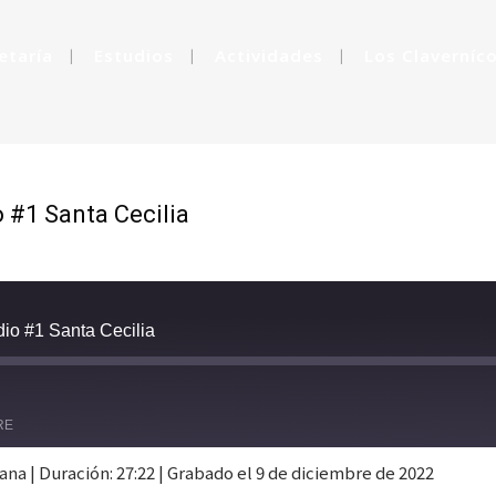
etaría
Estudios
Actividades
Los Claverníc
OLAS – EPISODIO #1
 #1 Santa Cecilia
dio #1 Santa Cecilia
st
rward
RE
conds
tana
|
Duración: 27:22
|
Grabado el 9 de diciembre de 2022
Google Podcasts