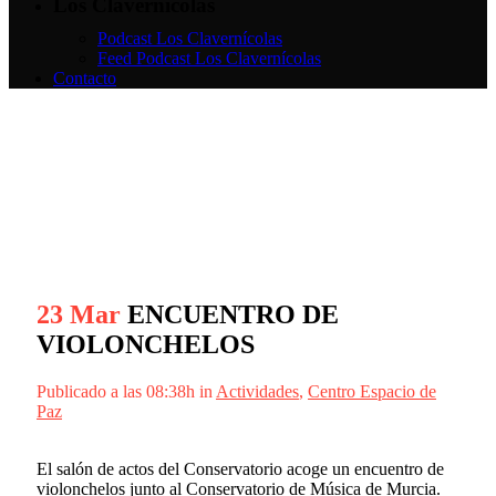
Los Clavernícolas
Podcast Los Clavernícolas
Feed Podcast Los Clavernícolas
Contacto
ENCUENTRO DE
23 Mar
ENCUENTRO DE
VIOLONCHELOS
VIOLONCHELOS
Publicado a las 08:38h
in
Actividades
,
Centro Espacio de
Paz
El salón de actos del Conservatorio acoge un encuentro de
violonchelos junto al Conservatorio de Música de Murcia.