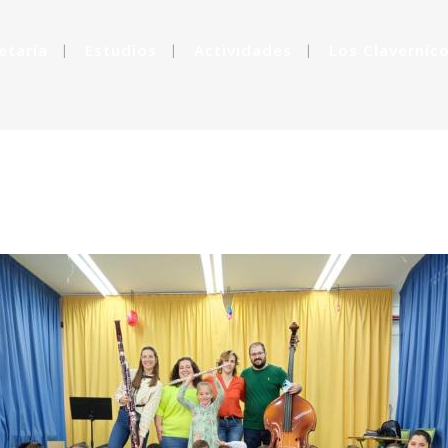
etaría
Estudios
Actividades
Los Claverníc
ONCIERTO DIDÁCTI